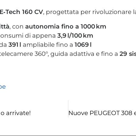
 E‑Tech 160 CV
, progettata per rivoluzionare 
ittà
, con
autonomia fino a 1000 km
consumi di appena
3,9 l/100 km
 da
391 l
ampliabile fino a
1069 l
: telecamere 360°, guida adattiva e fino a
29 si
be
 arrivate!