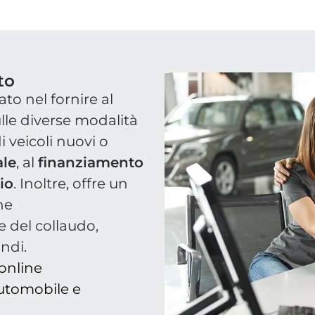
to
ato nel fornire al
lle diverse modalità
i veicoli nuovi o
ale
, al
finanziamento
io
. Inoltre, offre un
he
e del collaudo,
ndi.
online
automobile e